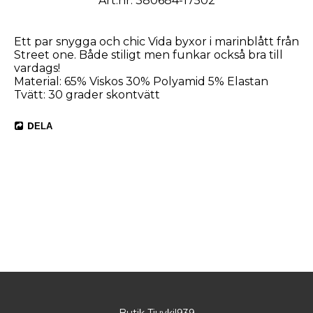
Art.nr: 380684-17502
Ett par snygga och chic Vida byxor i marinblått från
Street one. Både stiligt men funkar också bra till
vardags!
Material: 65% Viskos 30% Polyamid 5% Elastan
Tvätt: 30 grader skontvätt
DELA
Butik Tjuvkil939