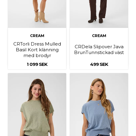
CREAM
CREAM
CRTorli Dress Mulled
CRDela Slipover Java
Basil Kort klänning
BrunTunnstickad väst
med brodyr
1 099 SEK
499 SEK