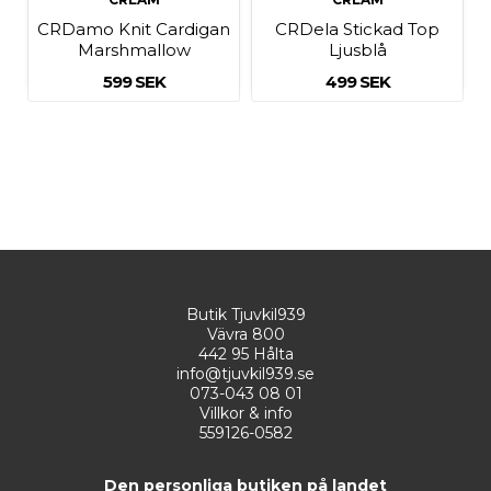
CRDamo Knit Cardigan
CRDela Stickad Top
Marshmallow
Ljusblå
599 SEK
499 SEK
Butik Tjuvkil939
Vävra 800
442 95 Hålta
info@tjuvkil939.se
073-043 08 01
Villkor & info
559126-0582
Den personliga butiken på landet