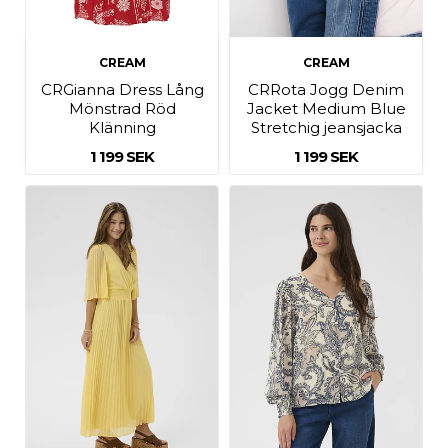
CREAM
CREAM
CRGianna Dress Lång
CRRota Jogg Denim
Mönstrad Röd
Jacket Medium Blue
Klänning
Stretchig jeansjacka
1 199 SEK
1 199 SEK