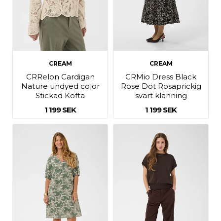
CREAM
CREAM
CRRelon Cardigan
CRMio Dress Black
Nature undyed color
Rose Dot Rosaprickig
Stickad Kofta
svart klänning
1 199 SEK
1 199 SEK