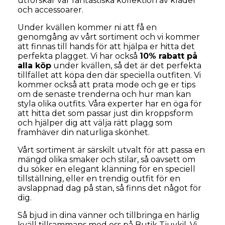
utforskar vår fantastiska kollektion av kläder
och accessoarer.
Under kvällen kommer ni att få en
genomgång av vårt sortiment och vi kommer
att finnas till hands för att hjälpa er hitta det
perfekta plagget. Vi har också
10% rabatt på
alla köp
under kvällen, så det är det perfekta
tillfället att köpa den där speciella outfiten. Vi
kommer också att prata mode och ge er tips
om de senaste trenderna och hur man kan
styla olika outfits. Våra experter har en öga för
att hitta det som passar just din kroppsform
och hjälper dig att välja rätt plagg som
framhäver din naturliga skönhet.
Vårt sortiment är särskilt utvalt för att passa en
mängd olika smaker och stilar, så oavsett om
du söker en elegant klänning för en speciell
tillställning, eller en trendig outfit för en
avslappnad dag på stan, så finns det något för
dig.
Så bjud in dina vänner och tillbringa en härlig
kväll tillsammans med oss på Butik Tjuvkil. Vi