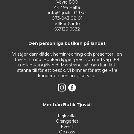
Vävra 800
442 95 Hålta
info@tjuvkil939.se
073-043 08 01
Villkor & info
559126-0582
Den personliga butiken på landet
Vi säljer damkläder, heminredning och presenter i en
trivsam miljö. Butiken ligger precis utmed väg 168
mellan Kungälv och Marstrand, så man kan lätt
stanna till för ett besök. Vi brinner för att ge våra
kunder en personlig service.
Mer från Butik Tjuvkil
Tjejkvällar
Orangeriet
Event
Om oss